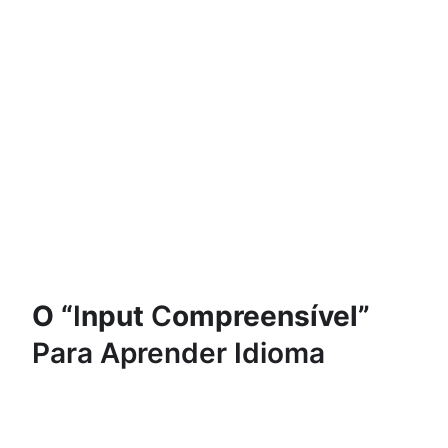
O “
I
nput
C
ompreensível”
Para Aprender Idioma