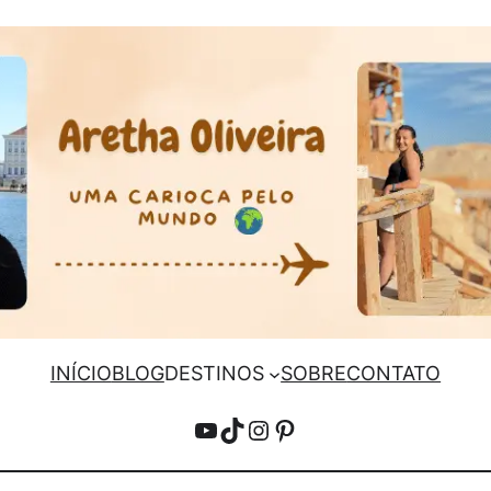
INÍCIO
BLOG
DESTINOS
SOBRE
CONTATO
YouTube
TikTok
Instagram
Pinterest