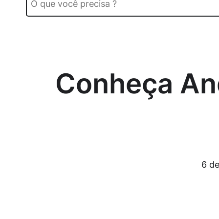
Conheça And
6 d