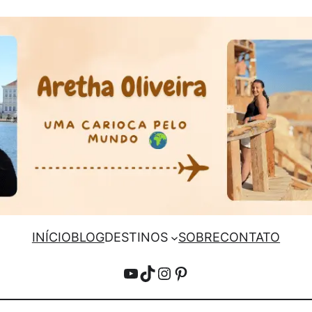
INÍCIO
BLOG
DESTINOS
SOBRE
CONTATO
YouTube
TikTok
Instagram
Pinterest