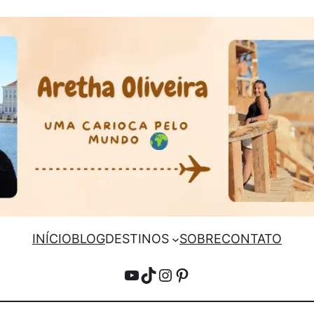
INÍCIO
BLOG
DESTINOS
SOBRE
CONTATO
YouTube
TikTok
Instagram
Pinterest